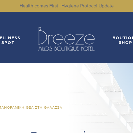
ΡΟΧΈΣ
WELLNESS
BOUTIQUE
ΤΟΠΟΘΕ
Health comes First | Hygiene Protocol Update
SPOT
SHOP
ELLNESS
BOUTIQ
SPOT
SHOP
 ΠΑΝΟΡΑΜΙΚΉ ΘΈΑ ΣΤΗ ΘΆΛΑΣΣΑ