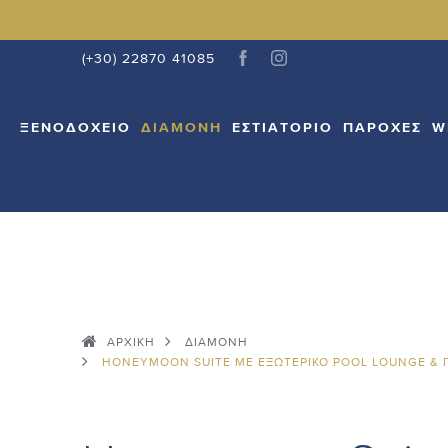
ΞΕΝΟΔΟΧΕΊΟ
ΔΙΑΜΟΝΉ
ΕΣΤΙΑΤΌΡΙΟ
ΠΑ
(+30) 22870 41085
ΞΕΝΟΔΟΧΕΊΟ
ΔΙΑΜΟΝΉ
ΕΣΤΙΑΤΌΡΙΟ
ΠΑΡΟΧΈΣ
W
ΑΡΧΙΚΉ
ΔΙΑΜΟΝΉ
ΗΟNEYMOON SUITE ΜΕ ΕΞΩΤΕΡΙΚΌ POOL LOUNGE &